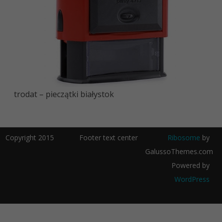
trodat – pieczątki białystok
Copyright 2015
Footer text center
Ribosome
by
GalussoThemes.com
Powered by
WordPress