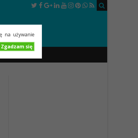
dę na używanie
Zgadzam się
TOK