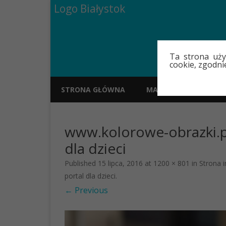
Logo Białystok
Ta strona uży
cookie, zgodni
STRONA GŁÓWNA
MAPA
POLECAN
www.kolorowe-obrazki.p
dla dzieci
Published
15 lipca, 2016
at
1200 × 801
in
Strona 
portal dla dzieci
.
← Previous