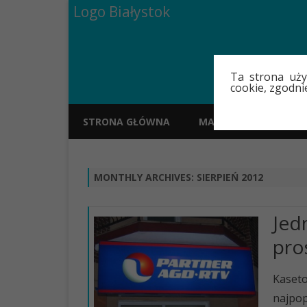
Logo Białystok
Ta strona uży
cookie, zgodni
STRONA GŁÓWNA
MAPA
POLECAN
MONTHLY ARCHIVES:
SIERPIEŃ 2012
Jed
pro
Kaseto
najpop