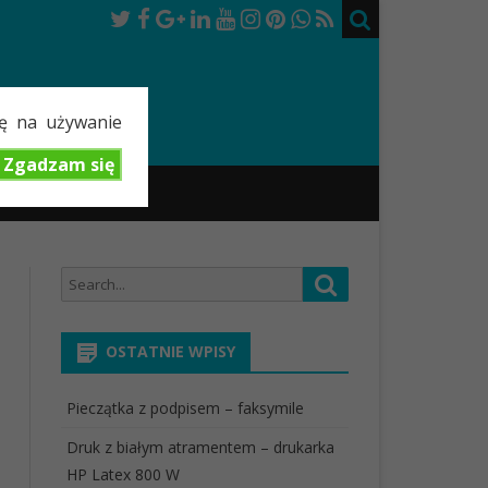
dę na używanie
Zgadzam się
TOK
Search
Search
for:
OSTATNIE WPISY
Pieczątka z podpisem – faksymile
Druk z białym atramentem – drukarka
HP Latex 800 W