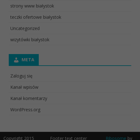
strony www białystok
teczki ofertowe białystok
Uncategorized
wizytówki białystok
META
Zaloguj się
Kanał wpisów
Kanał komentarzy
WordPress.org
Copyright 2015
Footer text center
Ribosome
by