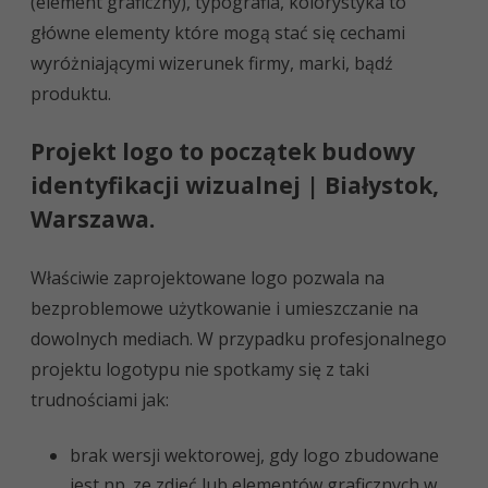
(element graficzny), typografia, kolorystyka to
główne elementy które mogą stać się cechami
identyfikacji
wyróżniającymi wizerunek firmy, marki, bądź
wizualnej
produktu.
Projekt logo to początek budowy
identyfikacji wizualnej | Białystok,
Warszawa.
Właściwie zaprojektowane logo pozwala na
bezproblemowe użytkowanie i umieszczanie na
dowolnych mediach. W przypadku profesjonalnego
projektu logotypu nie spotkamy się z taki
trudnościami jak:
brak wersji wektorowej, gdy logo zbudowane
jest np. ze zdjęć lub elementów graficznych w