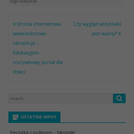
logo białystok
Nawigacja
Strona internetowa
Czy wygląd wizytówki
wpisu
www.kolorowe-
jest ważny?
obrazki.pl –
Edukacyjno-
rozrywkowy portal dla
dzieci
Search
Searc
for:
OSTATNIE WPISY
Pieczątka z podpisem – faksymile