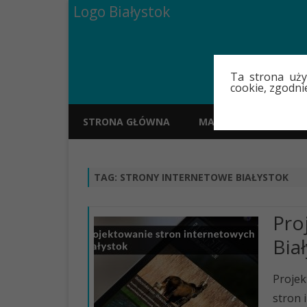
Logo Białystok
Ta strona uży
cookie, zgodni
STRONA GŁÓWNA
MAPA
POLECAN
TAG:
STRONY INTERNETOWE BIAŁYSTOK
Pro
Bia
Projek
stron 