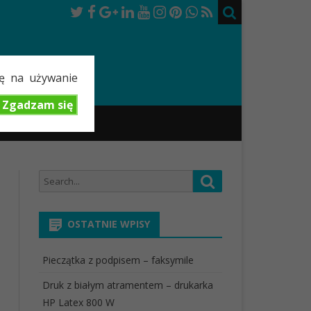
dę na używanie
Zgadzam się
TOK
Search
Search
for:
OSTATNIE WPISY
Pieczątka z podpisem – faksymile
Druk z białym atramentem – drukarka
HP Latex 800 W